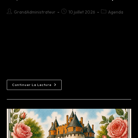
GrandAdministrateur
10 juillet 2026
Agenda
Le Domaine de Rambures vous accueillera en
continu de 10h à 18h tous les jours sauf le
mercredi pour découvrir le château familial
à L' AUTHENTIQUE ARCHITECTURE MEDIEVALE
tout en participant au "Cherche et trouve"…
Continuer La Lecture