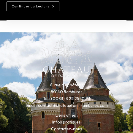
Continuer La Lecture
8, rue du Château
80140 Rambures
Tél : (0033) 3 22 25 10 93
Email :
contact@chateaufort-rambures.com
Liens utiles :
Infos pratiques
Contactez-nous