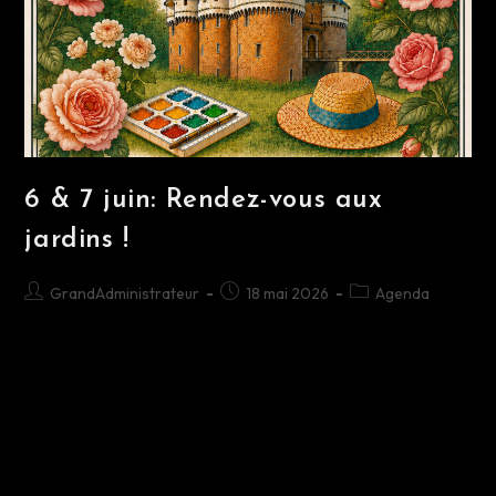
6 & 7 juin: Rendez-vous aux
jardins !
GrandAdministrateur
18 mai 2026
Agenda
Les 6 et 7 Juin au château de Rambures, un
événement à ne pas manquer : les rendez-vous
aux jardins. Toute l'équipe d'animation vous a
concocté un super programme avec…