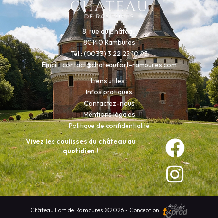
8, rue du Château
80140 Rambures
Tél : (0033) 3 22 25 10 93
Email :
contact@chateaufort-rambures.com
Liens utiles :
Infos pratiques
Contactez-nous
Mentions légales
Politique de confidentialité
Vivez les coulisses du château au
quotidien !
Château Fort de Rambures ©2026 - Conception :