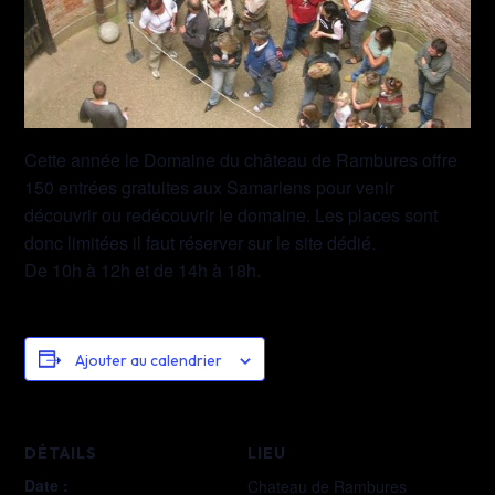
Cette année le Domaine du château de Rambures offre
150 entrées gratuites aux Samariens pour venir
découvrir ou redécouvrir le domaine. Les places sont
donc limitées il faut réserver sur le site dédié.
De 10h à 12h et de 14h à 18h.
Ajouter au calendrier
DÉTAILS
LIEU
Date :
Chateau de Rambures